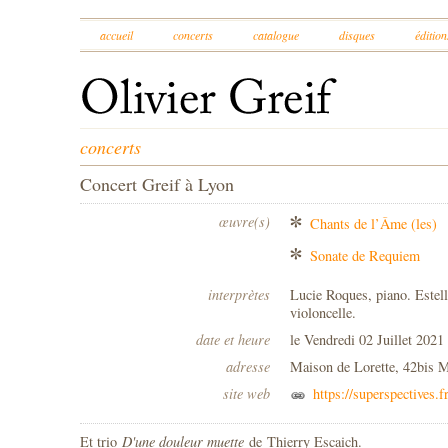
accueil
concerts
catalogue
disques
édition
concerts
Concert Greif à Lyon
œuvre(s)
Chants de l’Âme (les)
Sonate de Requiem
interprètes
Lucie Roques, piano. Estell
violoncelle.
date et heure
le Vendredi 02 Juillet 2021
adresse
Maison de Lorette, 42bis 
site web
https://superspectives.f
Et trio
D'une douleur muette
de
Thierry Escaich.