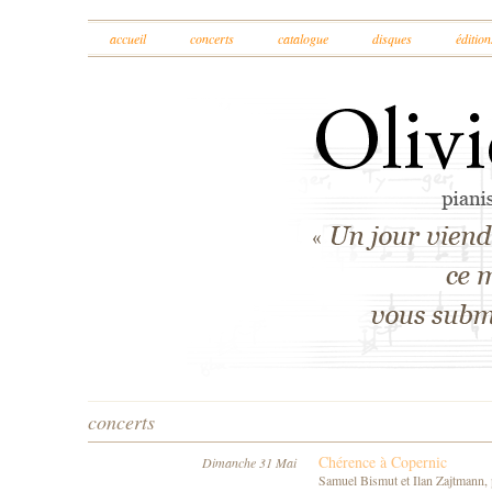
accueil
concerts
catalogue
disques
édition
concerts
Chérence à Copernic
Dimanche 31 Mai
Samuel Bismut et Ilan Zajtmann, 