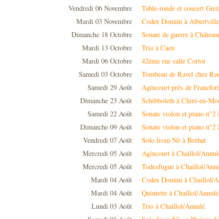
Vendredi 06 Novembre
Table-ronde et concert Gre
Mardi 03 Novembre
Codex Domini à Albertvill
Dimanche 18 Octobre
Sonate de guerre à Château
Mardi 13 Octobre
Trio à Caen
Mardi 06 Octobre
42ème rue salle Cortot
Samedi 03 Octobre
Tombeau de Ravel chez Rav
Samedi 29 Août
Agincourt près de Francfort
Dimanche 23 Août
Schibboleth à Chiré-en-Mon
Samedi 22 Août
Sonate violon et piano n°2
Dimanche 09 Août
Sonate violon et piano n°2 
Vendredi 07 Août
Solo from Nô à Bréhat
Mercredi 05 Août
Agincourt à Chaillol/Annul
Mercredi 05 Août
Todesfugue à Chaillol/Ann
Mardi 04 Août
Codex Domini à Chaillol/A
Mardi 04 Août
Quintette à Chaillol/Annulé
Lundi 03 Août
Trio à Chaillol/Annulé