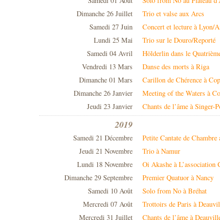
Samedi 01 Août
Solo from Nô au Plateau d
Dimanche 26 Juillet
Trio et valse aux Arcs
Samedi 27 Juin
Concert et lecture à Lyon/
Lundi 25 Mai
Trio sur le Douro/Reporté
Samedi 04 Avril
Hölderlin dans le Quatrièm
Vendredi 13 Mars
Danse des morts à Riga
Dimanche 01 Mars
Carillon de Chérence à Cop
Dimanche 26 Janvier
Meeting of the Waters à Co
Jeudi 23 Janvier
Chants de l’âme à Singer-P
2019
Samedi 21 Décembre
Petite Cantate de Chambr
Jeudi 21 Novembre
Trio à Namur
Lundi 18 Novembre
Oi Akashe à L’association 
Dimanche 29 Septembre
Premier Quatuor à Nancy
Samedi 10 Août
Solo from No à Bréhat
Mercredi 07 Août
Trottoirs de Paris à Deauvil
Mercredi 31 Juillet
Chants de l’âme à Deauvill