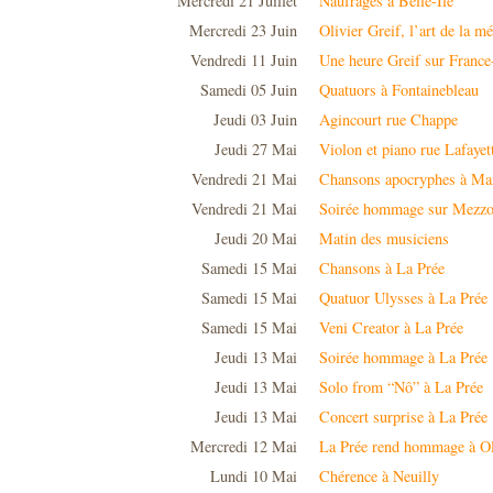
Mercredi 21 Juillet
Naufragés à Belle-Ile
Mercredi 23 Juin
Olivier Greif, l’art de la m
Vendredi 11 Juin
Une heure Greif sur France
Samedi 05 Juin
Quatuors à Fontainebleau
Jeudi 03 Juin
Agincourt rue Chappe
Jeudi 27 Mai
Violon et piano rue Lafayet
Vendredi 21 Mai
Chansons apocryphes à Ma
Vendredi 21 Mai
Soirée hommage sur Mezz
Jeudi 20 Mai
Matin des musiciens
Samedi 15 Mai
Chansons à La Prée
Samedi 15 Mai
Quatuor Ulysses à La Prée
Samedi 15 Mai
Veni Creator à La Prée
Jeudi 13 Mai
Soirée hommage à La Prée
Jeudi 13 Mai
Solo from “Nô” à La Prée
Jeudi 13 Mai
Concert surprise à La Prée
Mercredi 12 Mai
La Prée rend hommage à Ol
Lundi 10 Mai
Chérence à Neuilly