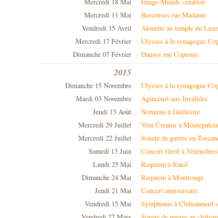
Mercredi 18 Mai
Imago Mundi, création
Mercredi 11 Mai
Berceuses rue Madame
Vendredi 15 Avril
Alouette au temple du Lux
Mercredi 17 Février
Ulysses à la synagogue Co
Dimanche 07 Février
Danses rue Copernic
2015
Dimanche 15 Novembre
Ulysses à la synagogue Co
Mardi 03 Novembre
Agincourt aux Invalides
Jeudi 13 Août
Notturno à Guillestre
Mercredi 29 Juillet
Veni Creator à Montepulci
Mercredi 22 Juillet
Sonate de guerre en Toscan
Samedi 13 Juin
Concert Greif à Vézénobres
Lundi 25 Mai
Requiem à Rueil
Dimanche 24 Mai
Requiem à Montrouge
Jeudi 21 Mai
Concert anniversaire
Vendredi 15 Mai
Symphonie à Châteauneuf-
Vendredi 27 Mars
Sonate de guerre au châtea