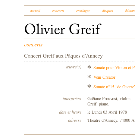
accueil
concerts
catalogue
disques
édition
concerts
Concert Greif aux Pâques d’Annecy
œuvre(s)
Sonate pour Violon et 
Veni Creator
Sonate n°15 “de Guerre
interprètes
Gaëtane Prouvost, violon – 
Greif, piano.
date et heure
le Lundi 03 Avril 1978
adresse
Théâtre d’Annecy, 74000 A